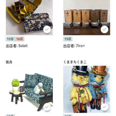
15日
16日
15日
出店者:
Soleil
出店者:
7iro+
夜舟
くまきちくまこ