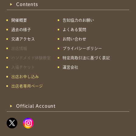
Contents
開催概要
告知協力のお願い
過去の様子
よくある質問
交通アクセス
お問い合わせ
出店情報
プライバシーポリシー
ハンドメイド体験教室
特定商取引法に基づく表記
入場チケット
運営会社
出店お申し込み
出店者専用ページ
Official Account