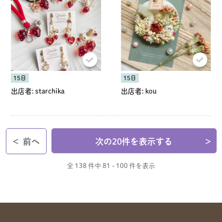
15日
15日
出店者:
starchika
出店者:
kou
<
前へ
次の20件を表示する
>
全 138 件中
81 - 100 件を表示