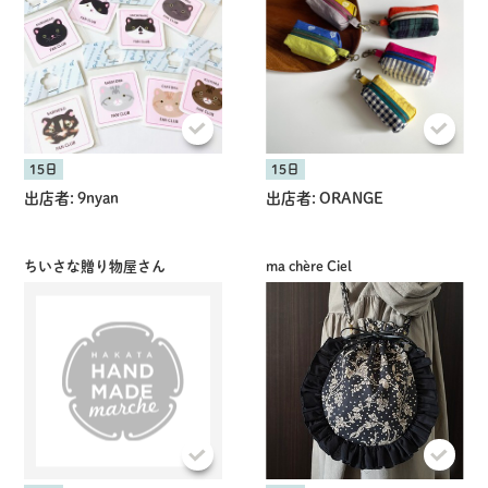
共有方法を選択
15日
15日
出店者:
9nyan
出店者:
ORANGE
ちいさな贈り物屋さん
ma chère Ciel