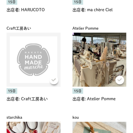
15日
15日
出店者:
HARUCOTO
出店者:
ma chère Ciel
Craft工房あい
Atelier Pomme
15日
15日
出店者:
Craft工房あい
出店者:
Atelier Pomme
starchika
kou