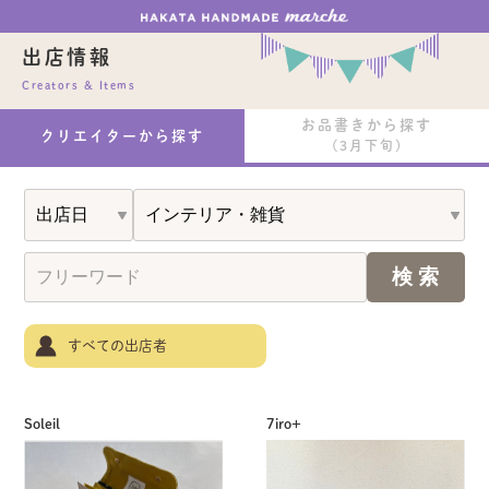
出店情報
Creators & Items
お品書きから探す
クリエイターから探す
(3月下旬)
すべての出店者
Soleil
7iro+