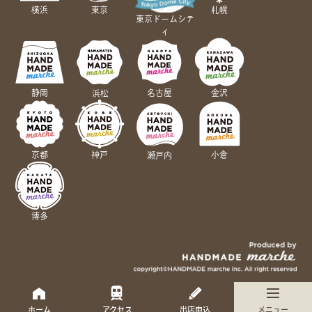
横浜
東京
札幌
東京ドームシテ
ィ
静岡
名古屋
金沢
浜松
京都
神戸
小倉
瀬戸内
博多
ホーム
アクセス
出店申込
メニュー