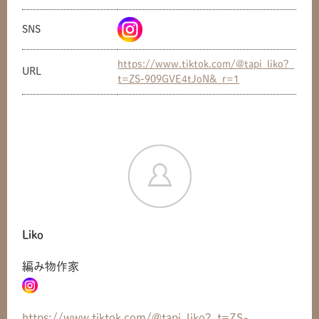
SNS
https://www.tiktok.com/@tapi_liko?_
URL
t=ZS-909GVE4tJoN&_r=1
Liko
編み物作家
共有方法を選択
https://www.tiktok.com/@tapi_liko?_t=ZS-