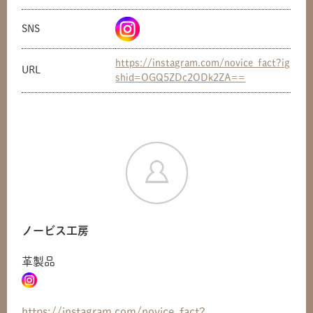
SNS
https://instagram.com/novice_fact?ig
URL
shid=OGQ5ZDc2ODk2ZA==
ノービス工房
革製品
共有方法を選択
https://instagram.com/novice_fact?