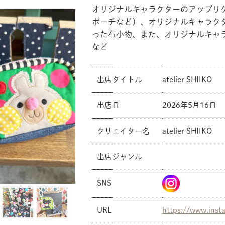
オリジナルキャラクターのアップリ
ポーチなど）、オリジナルキャラク
った布小物、また、オリジナルキャ
など
出店タイトル
atelier SHIIKO
出店日
2026年5月16日
クリエイター名
atelier SHIIKO
出店ジャンル
SNS
共有方法を選択
URL
https://www.inst