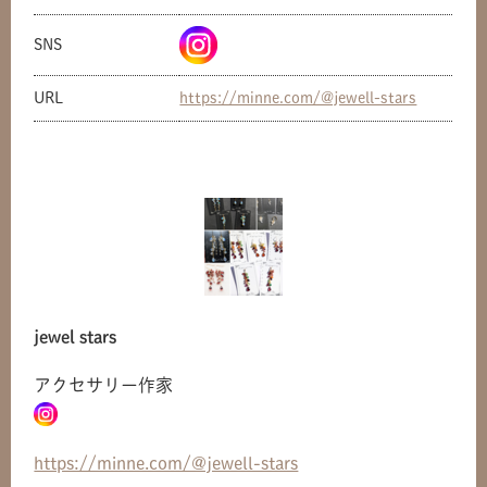
SNS
URL
https://minne.com/@jewell-stars
jewel stars
アクセサリー作家
共有方法を選択
https://minne.com/@jewell-stars